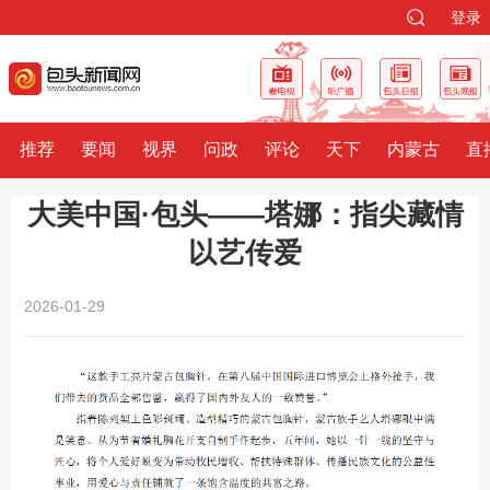
登录
推荐
要闻
视界
问政
评论
天下
内蒙古
直
大美中国·包头——塔娜：指尖藏情
以艺传爱
2026-01-29