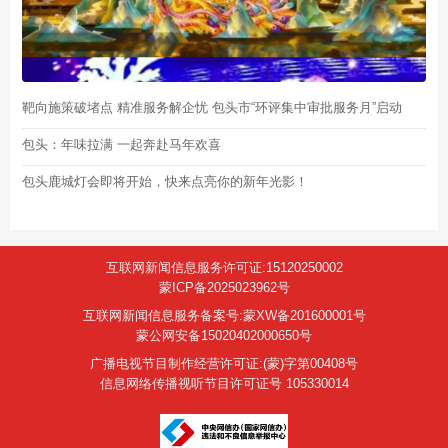
靶向施策破堵点 精准服务解企忧 包头市“环评集中审批服务月”启动
包头：年味拉满 一起奔赴马年欢喜
包头鹿城灯会即将开始，快来点亮你的新年光影！
互联网新闻信息服务许可证:15120250002
蒙ICP备2025023962号
互联网新闻信息服务备案号:蒙XW备201600001号
蒙公网安备15020402000650号
广播电视节目制作经营许可证:(蒙)字第00408号
信息网络传播视听节目许可证号 105330014