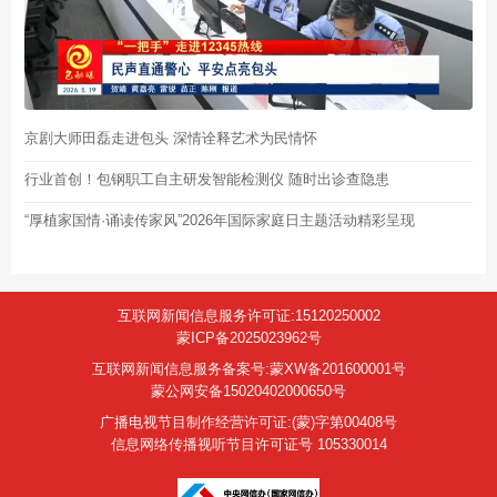
京剧大师田磊走进包头 深情诠释艺术为民情怀
行业首创！包钢职工自主研发智能检测仪 随时出诊查隐患
“厚植家国情·诵读传家风”2026年国际家庭日主题活动精彩呈现
互联网新闻信息服务许可证:15120250002
蒙ICP备2025023962号
互联网新闻信息服务备案号:蒙XW备201600001号
蒙公网安备15020402000650号
广播电视节目制作经营许可证:(蒙)字第00408号
信息网络传播视听节目许可证号 105330014