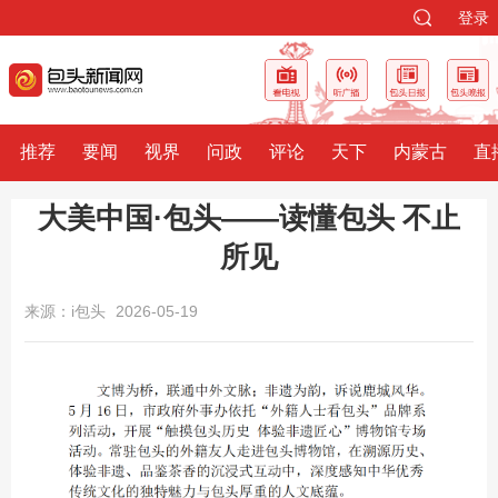
登录
推荐
要闻
视界
问政
评论
天下
内蒙古
直
大美中国·包头——读懂包头 不止
所见
来源：i包头
2026-05-19