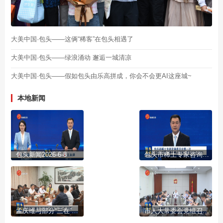
大美中国·包头——这俩“稀客”在包头相遇了
大美中国·包头——绿浪涌动 邂逅一城清凉
大美中国·包头——假如包头由乐高拼成，你会不会更AI这座城~
本地新闻
包头新闻2026-6-8
包头市稀土专家咨询委员会第一次全体会议暨“两个稀土基地”建设推进会举行
孟庆维与部分“三在”企业“一对一”见面
市人大常委会党组召开(扩大)会议