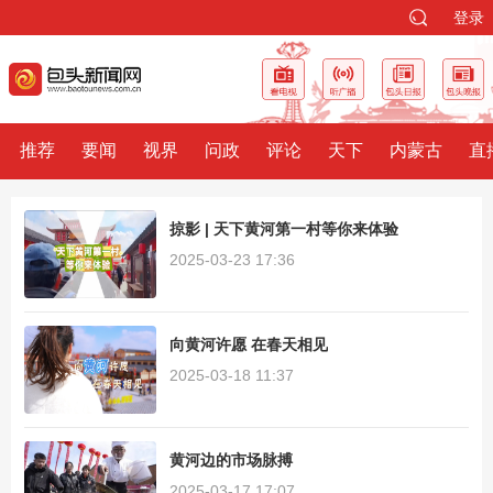
登录
推荐
要闻
视界
问政
评论
天下
内蒙古
直
掠影 | 天下黄河第一村等你来体验
2025-03-23 17:36
向黄河许愿 在春天相见
2025-03-18 11:37
黄河边的市场脉搏
2025-03-17 17:07