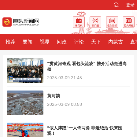
登录
推荐
要闻
视界
问政
评论
天下
内蒙古
直
“赏黄河奇观 看包头流凌” 推介活动走进高
校
2025-03-09 21:45
黄河韵
2025-03-09 08:58
“假人摔跤”一人饰两角 非遗绝活 快来围
观！