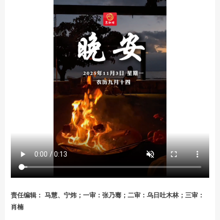
责任编辑： 马慧、宁炜；一审：张乃骞；二审：乌日吐木林；三审：
肖楠