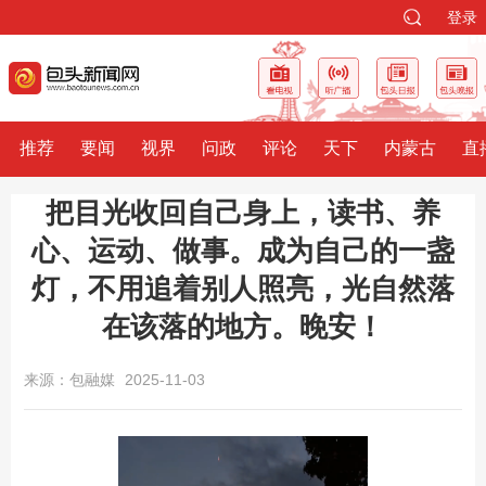
登录
推荐
要闻
视界
问政
评论
天下
内蒙古
直
把目光收回自己身上，读书、养
心、运动、做事。成为自己的一盏
灯，不用追着别人照亮，光自然落
在该落的地方。晚安！
来源：包融媒
2025-11-03