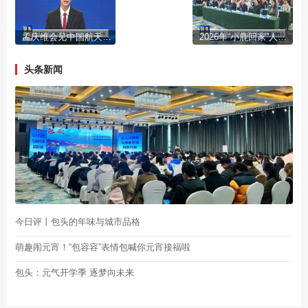
孟庆维会见中国航天电子技术研究院副院长闫俊武一行
2026年“小鹿回家”人才暖心宣介暨首场招聘活动举办
头条新闻
今日评丨包头的年味与城市品格
萌趣闹元宵！“包容容”表情包喊你元宵接福啦
包头：元气开学季 逐梦向未来