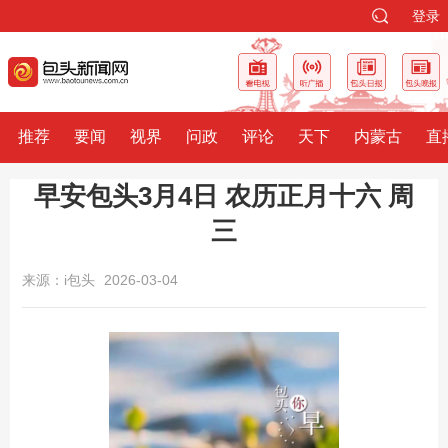
登录
推荐
要闻
视界
问政
评论
天下
内蒙古
直
早安包头3月4日 农历正月十六 周
三
来源：i包头
2026-03-04