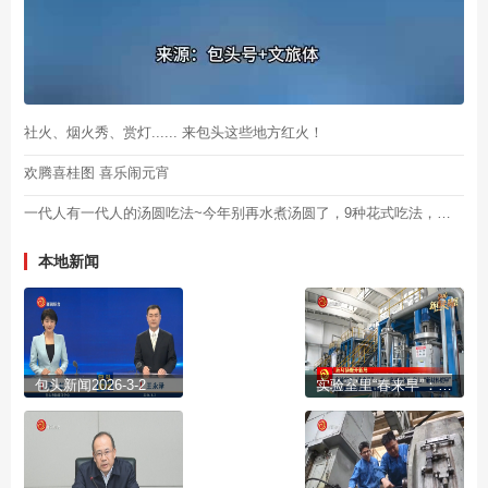
社火、烟火秀、赏灯...... 来包头这些地方红火！
欢腾喜桂图 喜乐闹元宵
一代人有一代人的汤圆吃法~今年别再水煮汤圆了，9种花式吃法，好奇快试试吧！
本地新闻
包头新闻2026-3-2
实验室里“春来早”：给“高端装备”穿上“新材料铠甲”