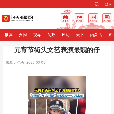
登录
推荐
要闻
视界
问政
评论
天下
内蒙古
直
元宵节街头文艺表演最靓的仔
来源：i包头
2026-03-03