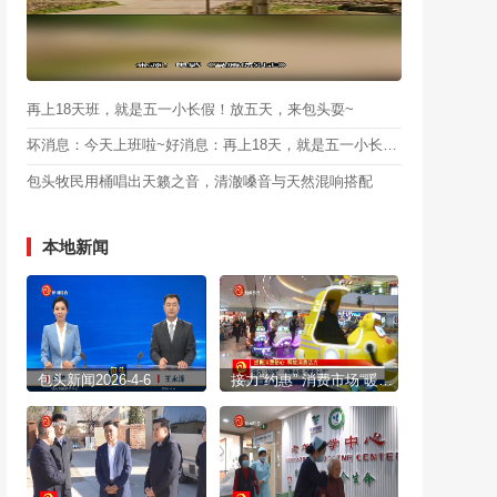
再上18天班，就是五一小长假！放五天，来包头耍~
坏消息：今天上班啦~好消息：再上18天，就是五一小长假！放五天，来包头耍~
包头牧民用桶唱出天籁之音，清澈嗓音与天然混响搭配
本地新闻
包头新闻2026-4-6
接力“约惠” 消费市场“暖意十足”