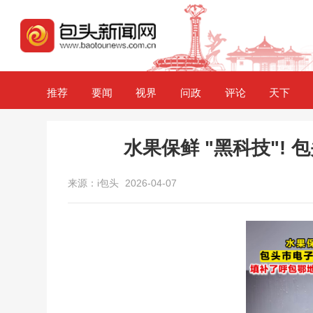
推荐
要闻
视界
问政
评论
天下
水果保鲜 "黑科技"!
来源：i包头
2026-04-07