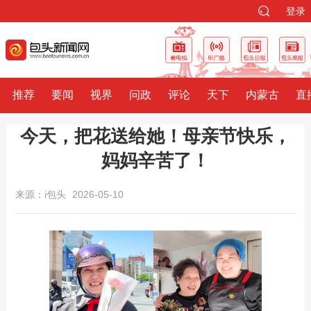
登录
推荐
要闻
视界
问政
评论
天下
内蒙古
直
今天，把花送给她！母亲节快乐，
妈妈辛苦了！
来源：i包头
2026-05-10