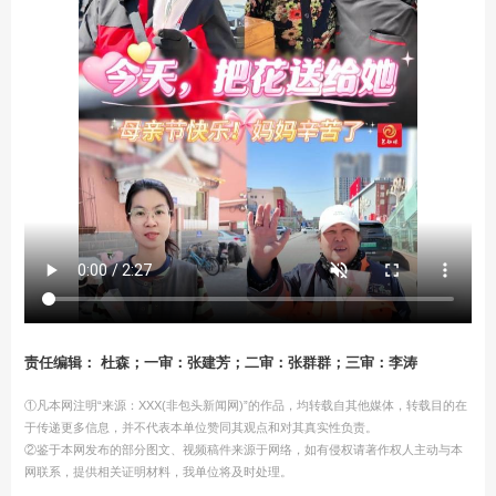
责任编辑： 杜森；一审：张建芳；二审：张群群；三审：李涛
①凡本网注明“来源：XXX(非包头新闻网)”的作品，均转载自其他媒体，转载目的在
于传递更多信息，并不代表本单位赞同其观点和对其真实性负责。
②鉴于本网发布的部分图文、视频稿件来源于网络，如有侵权请著作权人主动与本
网联系，提供相关证明材料，我单位将及时处理。