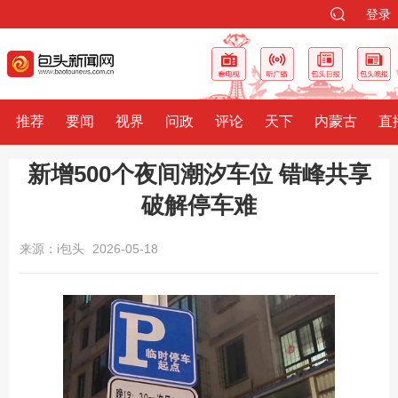
登录
推荐
要闻
视界
问政
评论
天下
内蒙古
直
新增500个夜间潮汐车位 错峰共享
破解停车难
来源：i包头
2026-05-18