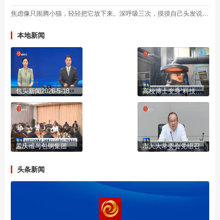
焦虑像只闹腾小猫，轻轻把它放下来。深呼吸三次，摸摸自己头发说“今天真的辛苦啦”。晚安！
本地新闻
包头新闻2026-5-18
高校博士变身“科技副总” 扎根企业破解发展难题
孟庆维与包钢集团 国能煤化工公司部分生产性服务业外埠协作企业一对一座谈
市人大常委会党组召开（扩大）会议
头条新闻