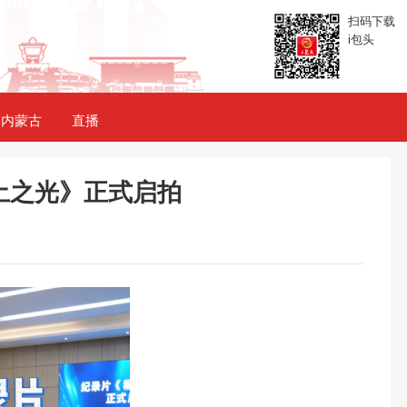
扫码下载
i包头
内蒙古
直播
土之光》正式启拍