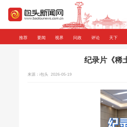
推荐
要闻
视界
问政
评论
天下
纪录片《稀
来源：i包头
2026-05-19