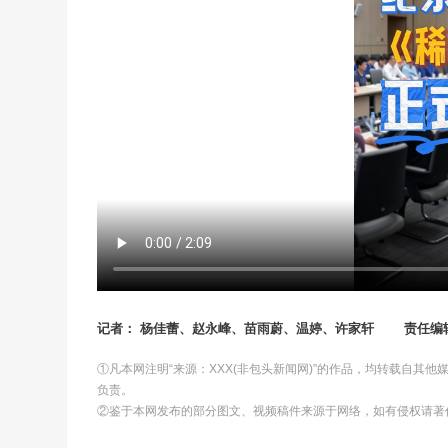
记者： 杨佳蕾、赵永峰、苗雨蔚、温婷、许家轩
责任编
①凡本网注明“来源：XXX(非包头新闻网)”的作品，均转载自其
负责。
②鉴于本网发布的部分图文、视频稿件来源于网络，如有侵权请著