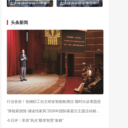
孟庆维调研学校心理健康教育工作
孟庆维调研群众身边不正之风和腐败问题集中整治及重大项目建设工作
头条新闻
行业首创！包钢职工自主研发智能检测仪 随时出诊查隐患
“厚植家国情·诵读传家风”2026年国际家庭日主题活动精彩呈现
今日评︱草原“风光”蝶变智慧“食粮”