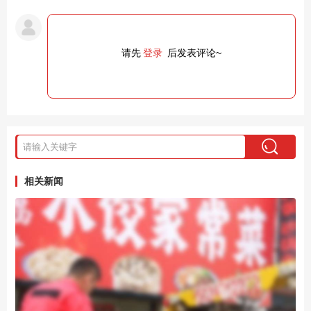
请先
登录
后发表评论~
相关新闻