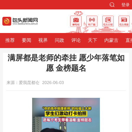
登录
推荐
要闻
视界
问政
评论
天下
内蒙古
直
满屏都是老师的牵挂 愿少年落笔如
愿 金榜题名
来源：爱我昆都仑
2026-06-03