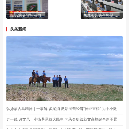
我市2家企业斩获自治区主席质量奖
热线架起民生桥梁 用心守护市井烟火
头条新闻
弘扬蒙古马精神｜一事解 多案消 激活民营经济“神经末梢” 为中小微企业纾困解难
走一线 改文风｜小街巷承载大民生 包头金街绘就文商旅融合新图景