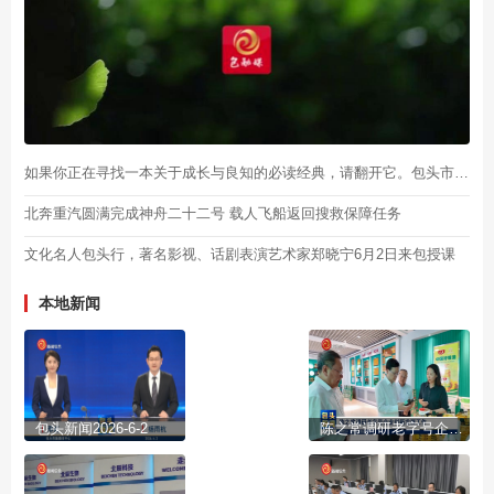
如果你正在寻找一本关于成长与良知的必读经典，请翻开它。包头市新华书店倾情推荐书目——《杀死一只知更鸟》，作者是美国作家哈珀·李，邀您一同在文字间邂逅美好。我与包头共阅读，晚安！
北奔重汽圆满完成神舟二十二号 载人飞船返回搜救保障任务
文化名人包头行，著名影视、话剧表演艺术家郑晓宁6月2日来包授课
本地新闻
包头新闻2026-6-2
陈之常调研老字号企业创新发展工作