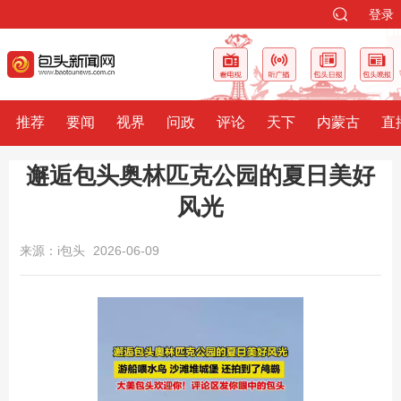
登录
推荐
要闻
视界
问政
评论
天下
内蒙古
直
邂逅包头奥林匹克公园的夏日美好
风光
来源：i包头
2026-06-09