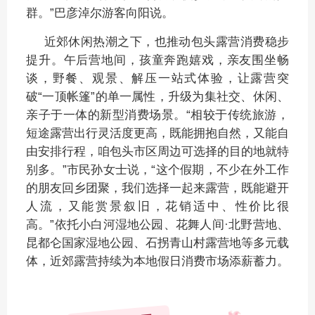
群。”巴彦淖尔游客向阳说。
近郊休闲热潮之下，也推动包头露营消费稳步
提升。午后营地间，孩童奔跑嬉戏，亲友围坐畅
谈，野餐、观景、解压一站式体验，让露营突
破“一顶帐篷”的单一属性，升级为集社交、休闲、
亲子于一体的新型消费场景。“相较于传统旅游，
短途露营出行灵活度更高，既能拥抱自然，又能自
由安排行程，咱包头市区周边可选择的目的地就特
别多。”市民孙女士说，“这个假期，不少在外工作
的朋友回乡团聚，我们选择一起来露营，既能避开
人流，又能赏景叙旧，花销适中、性价比很
高。”依托小白河湿地公园、花舞人间·北野营地、
昆都仑国家湿地公园、石拐青山村露营地等多元载
体，近郊露营持续为本地假日消费市场添薪蓄力。