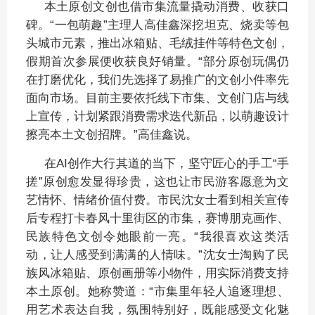
本土原创文创也借市集流量撬动消费、收获口
碑。“一包萌趣”主理人高佳鑫深挖坦克、烧卖等包
头城市元素，推出冰箱贴、毛绒挂件等特色文创，
假期首次参展便收获良好销量。“部分原创玩偶仍
在打磨优化，我们先选择了易推广的文创小件率先
面向市场。目前主要依托线下市集、文创门店与线
上宣传，计划紧跟消费需求迭代新品，以萌趣设计
擦亮本土文创招牌。”高佳鑫说。
在AI创作大行其道的当下，坚守匠心的手工“手
搓”原创愈发显得珍贵，这也让市民游客愿意为文
艺情怀、情绪价值付费。市民沈女士看到相关宣传
后专程打卡春风十里街区的市集，赛博朋克画作、
民族特色文创令她眼前一亮。“我很喜欢这类活
动，让人感受到满满的人情味。”沈女士淘购了民
族风冰箱贴、原创画册等小物件，用实际消费支持
本土原创。她称赞道：“市集里年轻人追逐理想、
用艺术表达自我，氛围特别好，既能感受文化魅