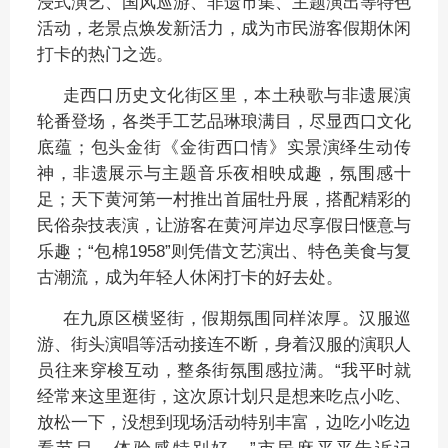
浸式演艺、国风巡游、非遗市集、主题演出等特色
活动，老景点焕发新活力，成为市民游客假期休闲
打卡的热门之选。
走西口历史文化街区里，本土秧歌与非遗展演
轮番登场，各类手工艺品琳琅满目，尽显西口文化
底蕴；包头金街《金街西口情》实景演绎生动传
神，非遗展示与主题音乐夜相映成趣，氛围感十
足；天下黄河第一村推出首届牡丹展，搭配精彩的
民俗杂技表演，让游客在黄河岸边尽享假日惬意与
乐趣；“包棉1958”则凭借文艺演出、特色美食与复
古潮流，成为年轻人休闲打卡的好去处。
在九原区横竖街，假期氛围同样浓厚。汉服巡
游、街头演唱等活动接连不断，身着汉服的演职人
员往来穿梭互动，整条街氛围感拉满。“我平时就
经常来这里逛街，这次原计划只是想来吃点小吃、
放松一下，没想到现场活动特别丰富，边吃小吃边