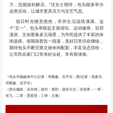
力，也能放松解压。”沈女士期待，包头能多举办
这类活动，让城市更具活力与文艺气息。
假日时光惬意悠然，市井生活温情满满。这
个“五一”，包头串联起文旅游玩、运动健身、近郊
漫游、文创逛集多元场景，为市民提供了丰富的休
闲选择。假期虽暂告一段落，美好日常仍在继续，
期待包头不断完善文旅休闲配套，丰富业态供给，
让市民在家门口常有好去处、常有新体验。
（包头市融媒体中心记者：邓雅鑫、岳宇乐；图/记者：祝家乐、
邓雅鑫、岳宇乐）
（责任编辑：吴存德；校对：黄韵；值班主任：张燕青；一审：
张飞；二审：贾星慧；三审：王睿）