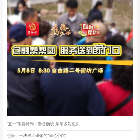
“五一”消费特刊｜游赏购玩 乐享多彩包头
包头：一块稀土磁钢的“绿色心跳”