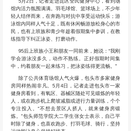
5月2日，记者走进昆区全民健身中心，看到场
馆内活力氛围满满。羽毛球馆、篮球场上，不少年
轻人结伴而来，在奔跑与对抗中享受运动快乐；游
泳馆内同样人气十足，既有休闲畅游放松身心的市
民，也有上班族和青少年趁着假期集中参训，在教
练指导下纠正泳姿、打磨动作。
95后上班族小王和朋友一同前来，她说：“我刚
学会游泳没多久，动作不熟练。正好假期时间集
中，约着朋友一起来练习，把泳姿练得更流畅。”
除了公共体育场馆人气火爆，包头市多家健身
房同样热闹非凡。5月4日，记者走进包头市一家
健身房看到，有氧区、器械区随处可见锻炼的年轻
人，或在跑步机上爬坡减脂或进行力量训练，个个
专注投入。“不想去景区人挤人，就来健身房锻
炼。”包头师范学院大二学生张女士表示，自己平
时除了健身，也喜欢跑步、打羽毛球、骑行，坚持