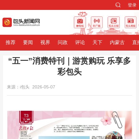
登录
推荐
要闻
视界
问政
评论
天下
内蒙古
直
“五一”消费特刊｜游赏购玩 乐享多
彩包头
来源：i包头
2026-05-07