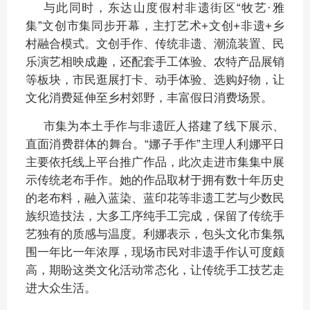
与此同时，东达山度假村非遗街区“牧艺·雅
集”文创市集同步开幕，主打艺术+文创+非遗+乡
村融合模式。文创手作、传统非遗、潮流装置、民
乐演艺相映成趣，还配套手工体验、农特产品展销
等板块，市民逛展打卡、动手体验、选购好物，让
文化消费延伸至乡村郊野，丰富假日消费场景。
市集为本土手作与非遗匠人搭建了线下展示、
直面消费群体的舞台。“娜子手作”主理人利娜平日
主要依托线上平台推广作品，此次走进市集集中展
示传统老布手作。她的作品取材于拥有数十年历史
的老布料，融入蓝染、蓝印花等非遗工艺与少数民
族织造技法，大多工序纯手工完成，保留了传统手
艺独有的质感与温度。利娜表示，包头文化市集氛
围一年比一年浓厚，现场市民对非遗手作认可度颇
高，期盼这类文化活动常态化，让传统手工技艺走
进大众生活。