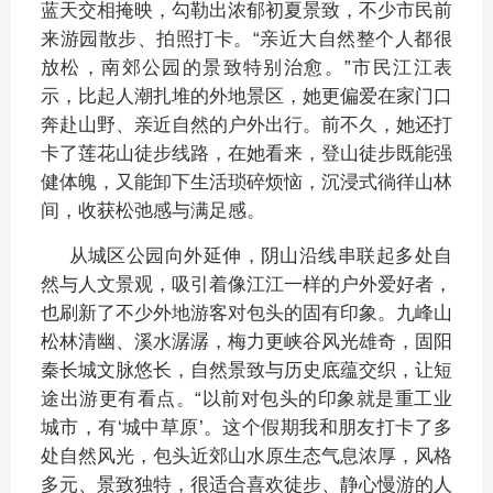
蓝天交相掩映，勾勒出浓郁初夏景致，不少市民前
来游园散步、拍照打卡。“亲近大自然整个人都很
放松，南郊公园的景致特别治愈。”市民江江表
示，比起人潮扎堆的外地景区，她更偏爱在家门口
奔赴山野、亲近自然的户外出行。前不久，她还打
卡了莲花山徒步线路，在她看来，登山徒步既能强
健体魄，又能卸下生活琐碎烦恼，沉浸式徜徉山林
间，收获松弛感与满足感。
从城区公园向外延伸，阴山沿线串联起多处自
然与人文景观，吸引着像江江一样的户外爱好者，
也刷新了不少外地游客对包头的固有印象。九峰山
松林清幽、溪水潺潺，梅力更峡谷风光雄奇，固阳
秦长城文脉悠长，自然景致与历史底蕴交织，让短
途出游更有看点。“以前对包头的印象就是重工业
城市，有‘城中草原’。这个假期我和朋友打卡了多
处自然风光，包头近郊山水原生态气息浓厚，风格
多元、景致独特，很适合喜欢徒步、静心慢游的人