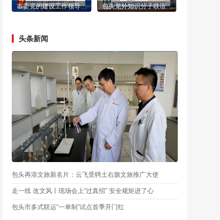
市委党的建设工作领导小组召开会议 研究部署树立和践行正确政绩观学习教育下一步工作 陈之常主持
包头党外知识分子联谊会第二届会员大会召开
头条新闻
包头再添文旅新名片：云飞受聘土右旗文旅推广大使
走一线 改文风丨现场会上“过真招” 安全规矩进了心
包头市多式联运“一单制”试点首季开门红