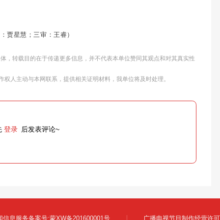
审：贾星慧；三审：王睿）
他媒体，转载目的在于传递更多信息，并不代表本单位赞同其观点和对其真实性
作权人主动与本网联系，提供相关证明材料，我单位将及时处理。
先
登录
后发表评论~
信息服务备案号:蒙XW备201600001号
广播电视节目制作经营许可证: