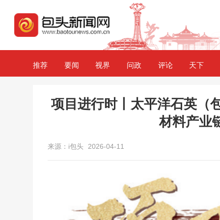
推荐
要闻
视界
问政
评论
天下
项目进行时丨太平洋石英（包
材料产业
来源：i包头
2026-04-11