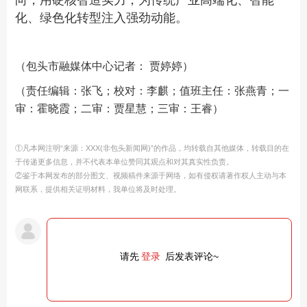
向，用硬核智造实力，为传统产业高端化、智能
化、绿色化转型注入强劲动能。
（包头市融媒体中心记者： 贾婷婷）
（责任编辑：张飞；校对：李麒；值班主任：张燕青；一
审：霍晓霞；二审：贾星慧；三审：王睿）
①凡本网注明“来源：XXX(非包头新闻网)”的作品，均转载自其他媒体，转载目的在
于传递更多信息，并不代表本单位赞同其观点和对其真实性负责。
②鉴于本网发布的部分图文、视频稿件来源于网络，如有侵权请著作权人主动与本
网联系，提供相关证明材料，我单位将及时处理。
请先
登录
后发表评论~