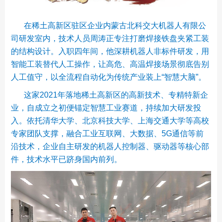
在稀土高新区驻区企业内蒙古北科交大机器人有限公
司研发室内，技术人员周涛正专注打磨焊接铁盘夹紧工装
的结构设计。入职四年间，他深耕机器人非标件研发，用
智能工装替代人工操作，让高危、高温焊接场景彻底告别
人工值守，以全流程自动化为传统产业装上“智慧大脑”。
这家2021年落地稀土高新区的高新技术、专精特新企
业，自成立之初便锚定智慧工业赛道，持续加大研发投
入。依托清华大学、北京科技大学、上海交通大学等高校
专家团队支撑，融合工业互联网、大数据、5G通信等前
沿技术，企业自主研发的机器人控制器、驱动器等核心部
件，技术水平已跻身国内前列。