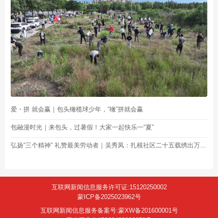
爱・拼 就会赢｜包头橄榄球少年，“橄”拼就会赢
包融漫时光｜来包头，过暑假！大家一起快乐一“夏”
弘扬“三个精神” 礼赞最美劳动者｜吴秀凤：扎根社区二十五载绣出万家幸福图景
互联网新闻信息服务许可证:15120250002
蒙ICP备2025023962号
互联网新闻信息服务备案号:蒙XW备201600001号