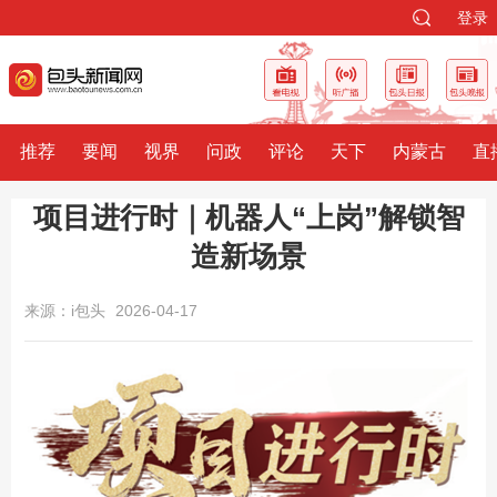
登录
推荐
要闻
视界
问政
评论
天下
内蒙古
直
项目进行时｜机器人“上岗”解锁智
造新场景
来源：i包头
2026-04-17