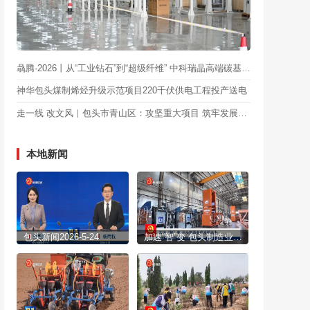
骉腾·2026丨从“工业钻石”到“超级纤维” 中科瑞晶高端碳基项目填补包头空白
神华包头煤制烯烃升级示范项目220千伏供电工程投产送电
走一线 改文风｜包头市青山区：攻坚重大项目 筑牢发展根基
本地新闻
包头新闻2026-5-24
加速“智”变 包头制造业焕发新活力