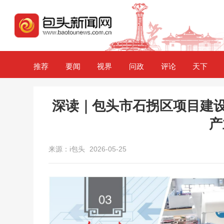
推荐
要闻
视界
问政
评论
天下
深读｜包头市石拐区项目建设
产
来源：i包头
2026-05-25