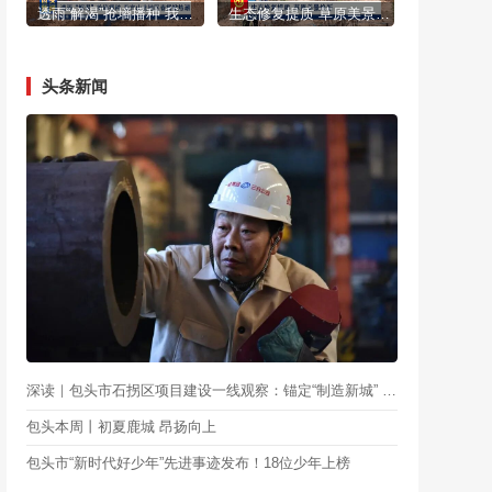
透雨“解渴”抢墒播种 我市山北地区春播掀热潮
生态修复提质 草原美景焕新
头条新闻
深读｜包头市石拐区项目建设一线观察：锚定“制造新城” 重塑产业格局
包头本周丨初夏鹿城 昂扬向上
包头市“新时代好少年”先进事迹发布！18位少年上榜