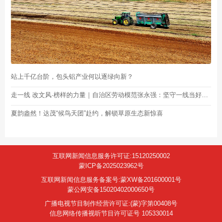
站上千亿台阶，包头铝产业何以逐绿向新？
走一线 改文风·榜样的力量｜自治区劳动模范张永强：坚守一线当好企业“安全管家”
夏韵盎然！达茂“候鸟天团”赴约，解锁草原生态新惊喜
互联网新闻信息服务许可证:15120250002
蒙ICP备2025023962号
互联网新闻信息服务备案号:蒙XW备201600001号
蒙公网安备15020402000650号
广播电视节目制作经营许可证:(蒙)字第00408号
信息网络传播视听节目许可证号 105330014