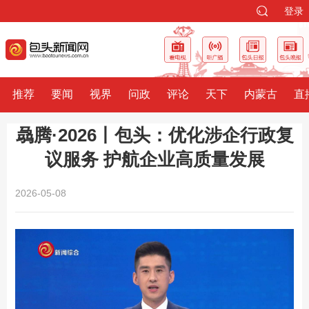
登录
推荐
要闻
视界
问政
评论
天下
内蒙古
直
骉腾·2026丨包头：优化涉企行政复
议服务 护航企业高质量发展
2026-05-08