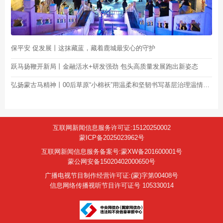
保平安 促发展丨这抹藏蓝，藏着鹿城最安心的守护
跃马扬鞭开新局丨金融活水+研发强劲 包头高质量发展跑出新姿态
弘扬蒙古马精神丨00后草原“小棉袄”用温柔和坚韧书写基层治理温情文章
互联网新闻信息服务许可证:15120250002
蒙ICP备2025023962号
互联网新闻信息服务备案号:蒙XW备201600001号
蒙公网安备15020402000650号
广播电视节目制作经营许可证:(蒙)字第00408号
信息网络传播视听节目许可证号 105330014