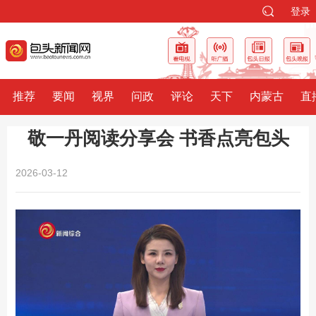
登录
推荐
要闻
视界
问政
评论
天下
内蒙古
直
敬一丹阅读分享会 书香点亮包头
2026-03-12