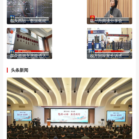
包头西站：数据赋能 跑出运输组织“加速度”
敬一丹阅读分享会 书香点亮包头
群众咨询无房能否入园 昆区教育局回应
校方回应家长诉求 协调幼儿园值周安排
头条新闻