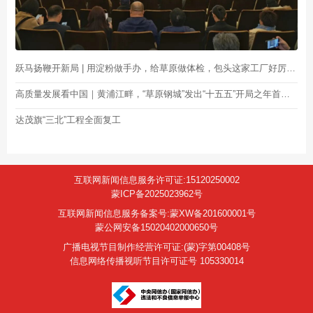
跃马扬鞭开新局 | 用淀粉做手办，给草原做体检，包头这家工厂好厉害！
高质量发展看中国｜黄浦江畔，“草原钢城”发出“十五五”开局之年首张“求贤令”
达茂旗“三北”工程全面复工
互联网新闻信息服务许可证:15120250002
蒙ICP备2025023962号
互联网新闻信息服务备案号:蒙XW备201600001号
蒙公网安备15020402000650号
广播电视节目制作经营许可证:(蒙)字第00408号
信息网络传播视听节目许可证号 105330014