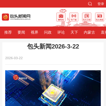
登录
推荐
要闻
视界
问政
评论
天下
内蒙古
直
包头新闻2026-3-22
2026-03-22