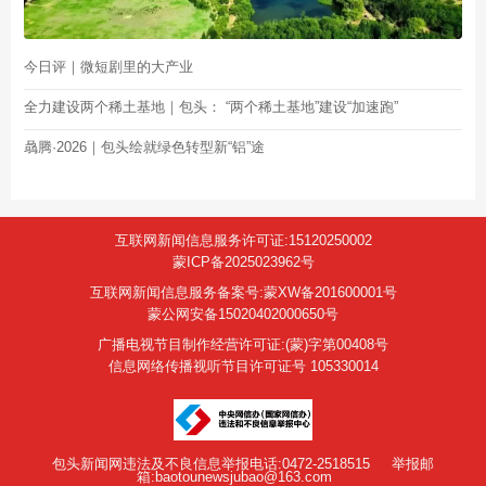
今日评｜微短剧里的大产业
全力建设两个稀土基地｜包头： “两个稀土基地”建设“加速跑”
骉腾·2026｜包头绘就绿色转型新“铝”途
互联网新闻信息服务许可证:15120250002
蒙ICP备2025023962号
互联网新闻信息服务备案号:蒙XW备201600001号
蒙公网安备15020402000650号
广播电视节目制作经营许可证:(蒙)字第00408号
信息网络传播视听节目许可证号 105330014
包头新闻网违法及不良信息举报电话:0472-2518515
举报邮
箱:baotounewsjubao@163.com