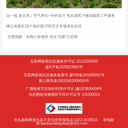
走一线 改文风｜节气养生+专科诊疗 包头居民下楼就能享三甲服务
稀土高新区18个项目获1750万元专项资金支持
交警提醒：别再心存侥幸 包头“天眼”已启用
互联网新闻信息服务许可证:15120250002
蒙ICP备2025023962号
互联网新闻信息服务备案号:蒙XW备201600001号
蒙公网安备15020402000650号
广播电视节目制作经营许可证:(蒙)字第00408号
信息网络传播视听节目许可证号 105330014
包头新闻网违法及不良信息举报电话:0472-2518515
举报邮
箱:baotounewsjubao@163.com