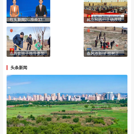
包头新闻2026-4-13
树立和践行正确政绩观学习教育自治区党委第二督导组进驻包头市见面会召开
市四套班子领导参加义务植树活动
春风添新绿 植树正当时
头条新闻