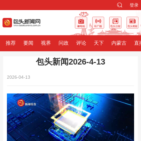
登录
推荐
要闻
视界
问政
评论
天下
内蒙古
直
包头新闻2026-4-13
2026-04-13