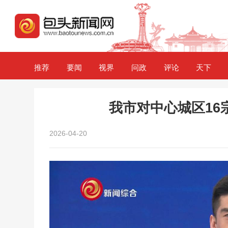
推荐
要闻
视界
问政
评论
天下
我市对中心城区16
2026-04-20