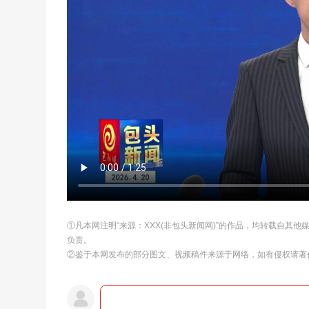
①凡本网注明“来源：XXX(非包头新闻网)”的作品，均转载自其
负责。
②鉴于本网发布的部分图文、视频稿件来源于网络，如有侵权请著