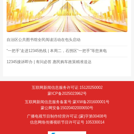
自治区公共图书馆全民阅读活动在包头启动
“一把手”走进12345热线 | 本周二，石拐区“一把手”等您来电
12345接诉即办 | 有问必答 惠民购车政策精准送达
互联网新闻信息服务许可证:15120250002
蒙ICP备2025023962号
互联网新闻信息服务备案号:蒙XW备201600001号
蒙公网安备15020402000650号
广播电视节目制作经营许可证:(蒙)字第00408号
信息网络传播视听节目许可证号 105330014