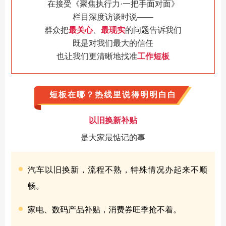
在接受《聚焦执行力
·
一把手面对面》
栏目深度访谈时说——
群众把
最关心
、
最现实
的问题告诉我们
既是对我们最大的信任
也让我们更清晰地找准
工作短板
短板在哪？热线里说得明明白白
以旧换新补贴
是大家最惦记的事
汽车以旧换新，流程不熟，特殊情况办起来不顺
畅。
家电、数码产品补贴，消费券旺季抢不着。