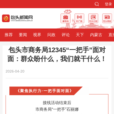
登录
推荐
要闻
视界
问政
评论
天下
内蒙古
直
包头市商务局12345“一把手”面对
面：群众盼什么，我们就干什么！
2026-04-20
《聚焦执行力·一把手面对面》
接线活动结束后
市商务局“一把手”石丽娜