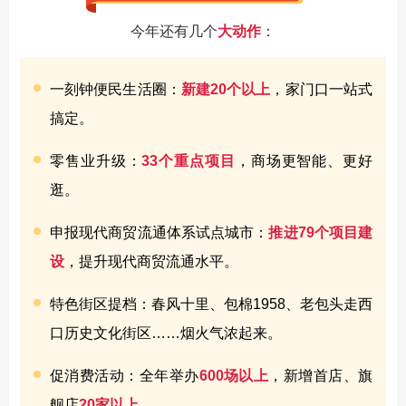
今年还有几个
大动作
：
一刻钟便民生活圈：
新建20个以上
，家门口一站式
搞定。
零售业升级：
33个重点项目
，商场更智能、更好
逛。
申报现代商贸流通体系试点城市：
推进79个项目建
设
，提升现代商贸流通水平。
特色街区提档：春风十里、包棉1958、老包头走西
口历史文化街区……烟火气浓起来。
促消费活动：全年举办
600场以上
，新增首店、旗
舰店
20家以上
。