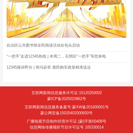
自治区公共图书馆全民阅读活动在包头启动
“一把手”走进12345热线 | 本周二，石拐区“一把手”等您来电
12345接诉即办 | 有问必答 惠民购车政策精准送达
互联网新闻信息服务许可证:15120250002
蒙ICP备2025023962号
互联网新闻信息服务备案号:蒙XW备201600001号
蒙公网安备15020402000650号
广播电视节目制作经营许可证:(蒙)字第00408号
信息网络传播视听节目许可证号 105330014