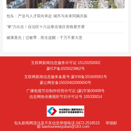
包头：产业与人才双向奔赴 城市与未来同频共振
“拳”力出击！自治区十六运拳击项目资格赛开赛
健康晨光｜过敏季，医生提醒：千万不要大意
互联网新闻信息服务许可证:15120250002
蒙ICP备2025023962号
互联网新闻信息服务备案号:蒙XW备201600001号
蒙公网安备15020402000650号
广播电视节目制作经营许可证:(蒙)字第00408号
信息网络传播视听节目许可证号 105330014
包头新闻网违法及不良信息举报电话:0472-2518515
举报邮
箱:baotounewsjubao@163.com