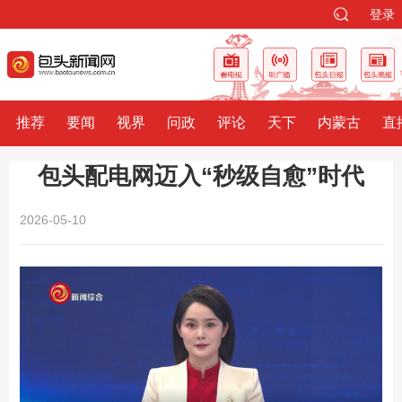
登录
推荐
要闻
视界
问政
评论
天下
内蒙古
直
包头配电网迈入“秒级自愈”时代
2026-05-10