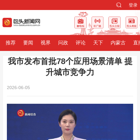
登录
推荐
要闻
视界
问政
评论
天下
内蒙古
直
我市发布首批78个应用场景清单 提
升城市竞争力
2026-06-05