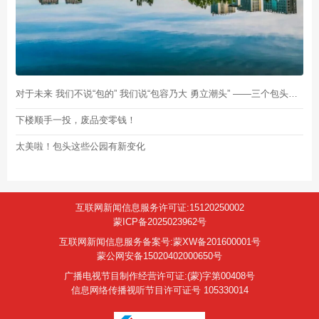
对于未来 我们不说“包的” 我们说“包容乃大 勇立潮头” ——三个包头青年的“梦想成真”记
下楼顺手一投，废品变零钱！
太美啦！包头这些公园有新变化
互联网新闻信息服务许可证:15120250002
蒙ICP备2025023962号
互联网新闻信息服务备案号:蒙XW备201600001号
蒙公网安备15020402000650号
广播电视节目制作经营许可证:(蒙)字第00408号
信息网络传播视听节目许可证号 105330014