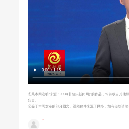
①凡本网注明“来源：XXX(非包头新闻网)”的作品，均转载自其
负责。
②鉴于本网发布的部分图文、视频稿件来源于网络，如有侵权请著