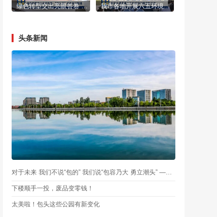
绿色转型交出亮眼答卷 “包头蓝”底色更加鲜明
我市各地开展六五环境日主题宣传活动
头条新闻
对于未来 我们不说“包的” 我们说“包容乃大 勇立潮头” ——三个包头青年的“梦想成真”记
下楼顺手一投，废品变零钱！
太美啦！包头这些公园有新变化