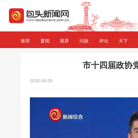
推荐
要闻
视界
问政
评论
天下
市十四届政协党
2026-06-05