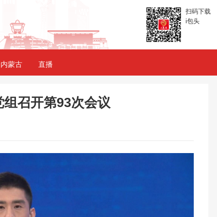
扫码下载
i包头
内蒙古
直播
组召开第93次会议