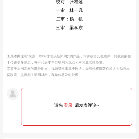
校对：张桂莲
一审：
林一凡
二审：
杨 帆
三审：梁学东
①凡本网注明“来源：XXX(非包头新闻网)”的作品，均转载自其他媒体，转载目的在
于传递更多信息，并不代表本单位赞同其观点和对其真实性负责。
②鉴于本网发布的部分图文、视频稿件来源于网络，如有侵权请著作权人主动与本
网联系，提供相关证明材料，我单位将及时处理。
请先
登录
后发表评论~