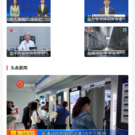
包头新闻2026-5-21
陈之常主持召开市委书记专题会 研究自治区“十六运”和“七残运”筹备工作
市十四届政协党组召开第92次会议
给钢渣处理“开良方” 让绿色高效“结硕果”
头条新闻