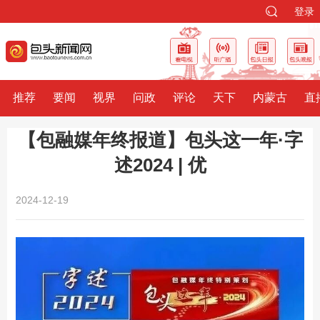
登录
推荐
要闻
视界
问政
评论
天下
内蒙古
直
【包融媒年终报道】包头这一年·字
述2024 | 优
2024-12-19