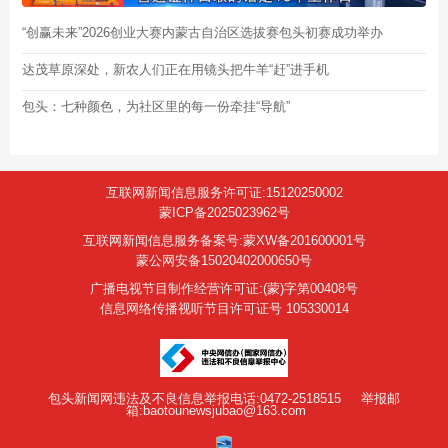
“创赢未来”2026创业大赛内蒙古自治区选拔赛包头初赛成功举办
达茂草原深处，新农人们正在用镜头把牛羊“赶”进手机
包头：七种颜色，为社区里的每一份牵挂“导航”
互联网新闻信息服务许可证:15120250002
蒙ICP备2025023962号
互联网新闻信息服务备案号:蒙XW备201600001号
蒙公网安备15020402000650号
广播电视节目制作经营许可证:(蒙)字第00408号
信息网络传播视听节目许可证号 105330014
包头新闻网违法及不良信息举报电话:0472-2518515
举报邮
箱:baotounewsjubao@163.com