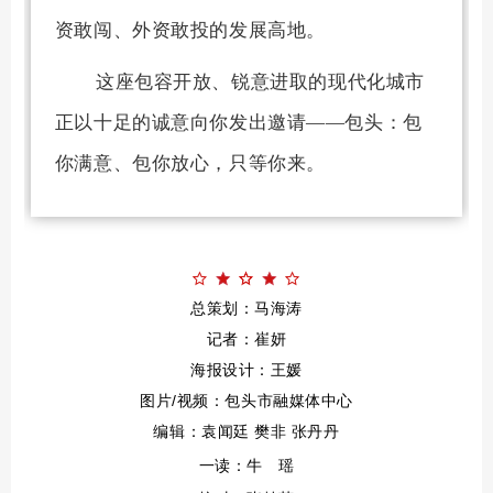
资敢闯、外资敢投的发展高地。
这座包容开放、锐意进取的现代化城市
正以十足的诚意向你发出邀请——包头：包
你满意、包你放心，只等你来。
总策划：
马海涛
记者：崔妍
海报设计：
王媛
包头市融
媒体中心
图片/视频：
编辑：袁闻廷 樊非 张丹丹
一读：
牛 瑶