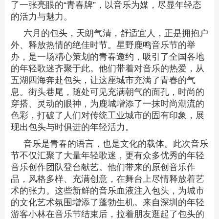
了一张亮眼的“青春牌”，以音乐为媒，尽显年轻态
的活力与魅力。
六月的包头，天朗气清，舒适宜人，正是拥抱户
外、释放热情的绝佳时节。星野鹿鸣音乐节的举
办，是一场精心策划的青春邀约，吸引了全国各地
的年轻歌迷齐聚于此。他们带着对音乐的热爱，从
五湖四海奔赴包头，让这座城市充满了青春的气
息。街头巷尾，随处可见充满朝气的面孔，时尚的
穿搭、灵动的眼神，为鹿城增添了一抹时尚潮流的
色彩，打破了人们对传统工业城市的固有印象，展
现出包头与时俱进的年轻活力。
音乐是青春的语言，也是文化的载体。此次音乐
节不仅汇聚了大量年轻歌迷，更有众多优秀的年轻
音乐创作团队登台献艺。他们带来的原创音乐作
品，风格多样、充满创意，在舞台上尽情释放着艺
术的张力。这些新鲜的音乐血液注入包头，为城市
的文化艺术氛围增添了蓬勃生机。来自深圳的年轻
游客小林在音乐节结束后，拉着朋友逛起了包头的