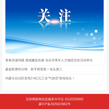
青春浪漫同频 鹿城邂逅良缘 包头市青年人才婚恋交友活动举办
蒙超联赛积分榜、射手榜更新！包头第三
内蒙古自治区首笔3.9亿元工业“气候贷”落地包头！
互联网新闻信息服务许可证:15120250002
蒙ICP备2025023962号