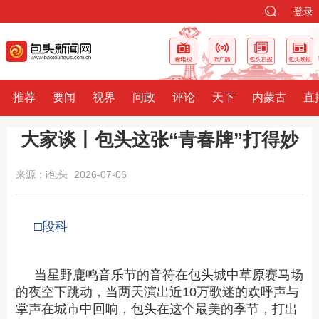
登录
推荐
要闻
视界
问政
评论
天下
内蒙古
直
大家谈丨包头这张“青春牌”打得妙
来源：i包头
2026-07-06
□段科
当星野鹿鸣音乐节的音符在包头城中草原赛马场
的夜空下跳动，当两天演出近10万歌迷的欢呼声与
掌声在城市中回响，包头在这个最美的季节，打出