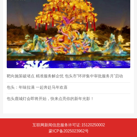
靶向施策破堵点 精准服务解企忧 包头市“环评集中审批服务月”启动
包头：年味拉满 一起奔赴马年欢喜
包头鹿城灯会即将开始，快来点亮你的新年光影！
互联网新闻信息服务许可证:15120250002
蒙ICP备2025023962号