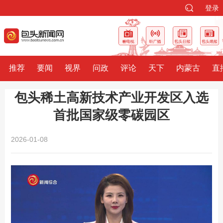
登录
推荐
要闻
视界
问政
评论
天下
内蒙古
直
包头稀土高新技术产业开发区入选
首批国家级零碳园区
2026-01-08