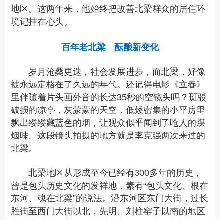
地区。这两年来，他始终把改善北梁群众的居住环
境记挂在心头。
百年老北梁 酝酿新变化
岁月沧桑更迭，社会发展进步，而北梁，好像
被永远定格在了久远的年代。还记得电影《立春》
里伴随着片头画外音的长达35秒的空镜头吗？斑驳
破损的凉亭，灰蒙蒙的天空，低矮密集的小平房里
飘出缕缕藏蓝色的烟，让观众似乎闻到了呛人的煤
烟味。这段镜头拍摄的地方就是李克强两次来过的
北梁。
北梁地区从形成至今已经有300多年的历史，
曾是包头历史文化的发祥地，素有“包头文化、根在
东河、魂在北梁”的说法。沿东河区东门大街，过长
胜街至西门大街以北，先明、刘柱窑子以南的地区