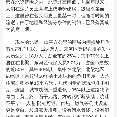
都在北梁范围之内。北梁北高南低，几百年以来，
人们在这片黄土高坡上依地势建房，级级次第而
上。这里曾在包头历史上显赫一时，但随着时间的
流逝，由于地理和经济等条件的制约，已经落寞成
为贫穷一隅。
现在的北梁，13平方公里的区域内拥挤地居住
着4.7万户居民、12.4万人。东河区登记在册的失业
人员达到1.18万人，占全市的25%，其中70%以上
居住在北梁。东河区低保人员3.01万，占全市总数
的近50%，其中40%以上集中在北梁。北梁地区
90%以上是超过50年的土木结构的危旧房屋，人均
住宅面积不足15平方米，几代同堂的状况也并不鲜
见。这里，城市功能严重退化，95%以上道路狭窄
弯曲，黄土路、石子儿路、方砖路断断续续，坑洼
不平，“一人巷”随处可遇。供热、燃气等公共设施
更是空白。垃圾露天堆积，没有污水管线，没有消