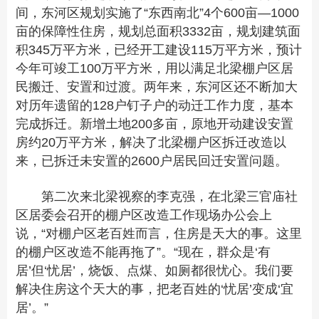
间，东河区规划实施了“东西南北”4个600亩—1000
亩的保障性住房，规划总面积3332亩，规划建筑面
积345万平方米，已经开工建设115万平方米，预计
今年可竣工100万平方米，用以满足北梁棚户区居
民搬迁、安置和过渡。两年来，东河区还不断加大
对历年遗留的128户钉子户的动迁工作力度，基本
完成拆迁。新增土地200多亩，原地开动建设安置
房约20万平方米，解决了北梁棚户区拆迁改造以
来，已拆迁未安置的2600户居民回迁安置问题。
第二次来北梁视察的李克强，在北梁三官庙社
区居委会召开的棚户区改造工作现场办公会上
说，“对棚户区老百姓而言，住房是天大的事。这里
的棚户区改造不能再拖了”。“现在，群众是‘有
居’但‘忧居’，烧饭、点煤、如厕都很忧心。我们要
解决住房这个天大的事，把老百姓的‘忧居’变成‘宜
居’。”