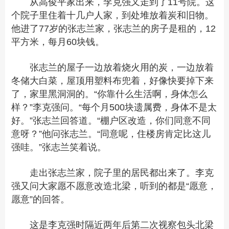
从高俊平家出来，李克强又走到了11号院。这
个院子里住着十几户人家，到处堆放着炭和旧物。
他进了77岁的张志兰家，张志兰的房子是租的，12
平方米，每月60块钱。
张志兰的屋子一边放着烧火用的炭，一边放着
冬储大白菜，屋顶用塑料布兜着，好像快要掉下来
了，家里黑洞洞的。“你靠什么生活啊，身体怎么
样？”李克强问。“每个月500块遗属费，身体不是太
好。”张志兰回答道。“棚户区改造，你们同意不同
意呀？”他问张志兰。“同意呢，住楼房肯定比这儿
强哇。”张志兰笑着说。
走出张志兰家，院子里的居民都出来了。李克
强又问大家愿不愿意改造北梁，听到的都是“愿意，
愿意”的回答。
这是李克强时隔近两年后第二次视察包头北梁