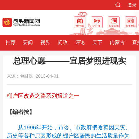
登录
推荐
要闻
视界
问政
评论
天下
内蒙古
直
总理心愿———宜居梦照进现实
来源：包融媒
2013-04-01
棚户区改造之路系列报道之一
【编者按】
从1996年开始，市委、市政府把改善因天灾、
历史等各种原因形成的棚户区居民的生活质量作为