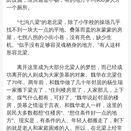
防设施，泄洪通道不畅，有的地方平均900多人才
一个厕所。
“七沟八梁”的老北梁，除了小学校的操场几乎
找不到一块大一点的平地。叠落而盖的灰蒙蒙的房
屋，七拐八拐的小街小巷，没有亮色，缺少生
机。“似乎没有足够容灵魂栖身的地方。”有人这样
形容北梁。
离开这里成为大部分北梁人的梦想，而已经成
功离开的人则成为大家羡慕的对象。魏华在北梁住
了70年。两年前，和魏华做了几十年邻居的杨生瑞
一家搬下梁去了，“住到楼房里了，人家那儿，上下
水、煤气什么都有，可好了。”魏华说起邻居的楼
房，羡慕之情溢于言表。和魏华老人一样，这里的
居民大多数都想“住楼房”、“想住条件好一点的地
方”。现实是，有条件的人、年轻人都搬走了，剩下
的就是老人和家庭困难的人。所以，在北梁上经常