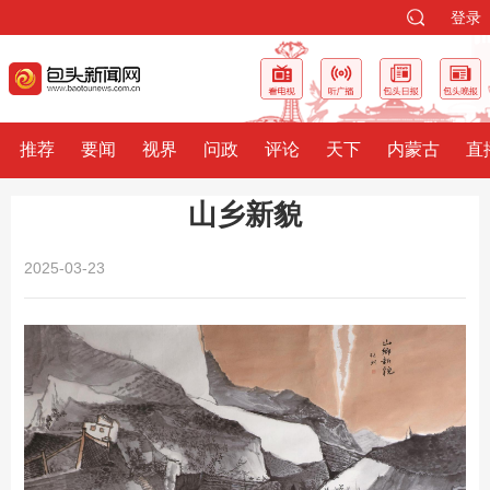
登录
推荐
要闻
视界
问政
评论
天下
内蒙古
直
山乡新貌
2025-03-23