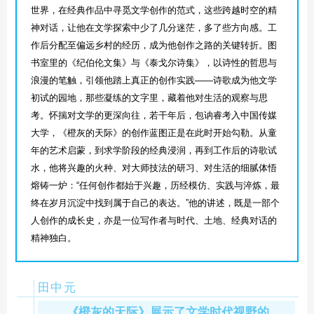
世界，在经典作品中寻觅文学创作的范式，这些跨越时空的精
神对话，让他在文学探索中少了几分迷茫，多了些方向感。工
作后分配至偏远乡村的经历，成为他创作之路的关键转折。图
书室里的《纪伯伦文集》与《泰戈尔诗集》，以诗性的哲思与
浪漫的笔触，引领他踏上真正的创作实践——诗歌成为他文学
初试的园地，那些凝练的文字里，藏着他对生活的观察与思
考。怀揣对文学的更深向往，若干年后，包讷睿考入中国传媒
大学，《橙灰的天际》的创作蓝图正是在此时开始勾勒。从童
年的艺术启蒙，到求学阶段的经典浸润，再到工作后的诗歌试
水，他将兴趣的火种、对大师技法的研习、对生活的细腻体悟
熔铸一炉：“任何创作都始于兴趣，历经模仿、实践与淬炼，最
终在岁月沉淀中找到属于自己的表达。”他的讲述，既是一部个
人创作的成长史，亦是一位写作者与时代、土地、经典对话的
精神独白。
田中元
《橙灰的天际》展示了文学时代视野的