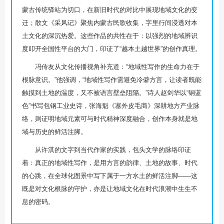
蒙古传统驿站为切口，在新旧时代的对比中展现地域文化的变
迁；散文《采风记》聚焦内蒙古民歌收集，字里行间浸透对本
土文化的深沉热爱。这些作品的共性在于：以强烈的地域辨识
度叩开全国性平台的大门，印证了“越本土越世界”的创作真理。
冯传友从文化传播视角补充道：“地域性写作的生命力在于
根脉意识。”他强调，“地域性写作需避免冷僻方言，让读者既能
触摸到土地的温度，又不被语言壁垒阻隔。”诗人赵剑华以“钢蓝
色”书写包钢工业史诗，张海魁《塞外皮毛商》深耕地方产业脉
络，则证明地域元素可与时代精神深度融合，创作本身就是地
域与历史的鲜活注脚。
从许淇的文字到当代作家的实践，包头文学的脉络印证
着：真正的地域性写作，是用方言的韵律、土地的故事、时代
的心跳，在全球化图景中写下属于一方水土的鲜活注脚——这
既是对文化根脉的守护，亦是让地域文化在时代浪潮中生生不
息的密码。