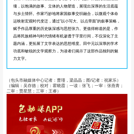
壤，以饱满的故事、立体的人物塑造，展现出深厚的生活底蕴
与乡土情怀。作家巧妙地将家国叙事交织融合，以微观个体命
运映射宏观时代变迁，通过“以小写大、以点带面”的叙事策略，
赋予作品厚重的历史纵深感与思想张力。更值得称道的是，作
品将民族精神与时代情绪有机渗透于字里行间，不仅深化了主
题内涵，更拓展了文学表达的思想维度。田中元以深厚的学术
功底和敏锐的文学观察力，为读者们揭示了这部作品独到的魅
力文字。
（包头市融媒体中心记者：曹瑾，梁晶晶；图/记者：祝家乐）
（编辑：吴存德；校对：霍晓霞；一读：张飞；一审：张燕青；
二审：贾星慧；三审：王睿）