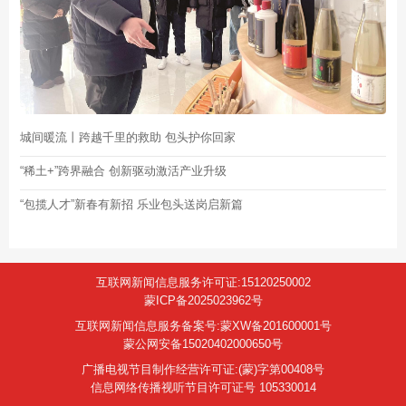
城间暖流丨跨越千里的救助 包头护你回家
“稀土+”跨界融合 创新驱动激活产业升级
“包揽人才”新春有新招 乐业包头送岗启新篇
互联网新闻信息服务许可证:15120250002
蒙ICP备2025023962号
互联网新闻信息服务备案号:蒙XW备201600001号
蒙公网安备15020402000650号
广播电视节目制作经营许可证:(蒙)字第00408号
信息网络传播视听节目许可证号 105330014