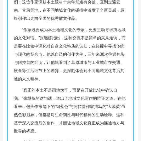
例：这位作家深耕本土题材十余年却难有突破，直到走遍云
南、甘肃等地，在不同地域文化的碰撞中激发了全新灵感，最
终创作出走向全国的优秀散文作品。
“作家既要成为本土地域文化的专家，更要主动寻求跨地域
的文化对话。”张继炼指出，这种交流不是简单的采风走访，而
是要在比较中深化对自身文化特质的认知，在碰撞中寻找传统
与现代的契合点。他以自己的创作为例，三年来38次往返包头
与阿拉善的经历，让他既看到了草原城市与工业城市在交通、
饮食等生活细节上的差异，更深刻体会到不同地域文化背后共
通的人文精神。
“真正的本土不是画地为牢，而是在开放比较中确认自
我。”张继炼的这句话，道出了地域文化写作的辩证之道。在他
看来，包头作家笔下的“钢蓝色”与阿拉善作家描写的“大漠黄”虽
然色彩迥异，但都是对生命韧性与时代精神的生动诠释。这种
基于深入交流后的创作，才能让地域文化真正成为连通地方与
世界的桥梁。