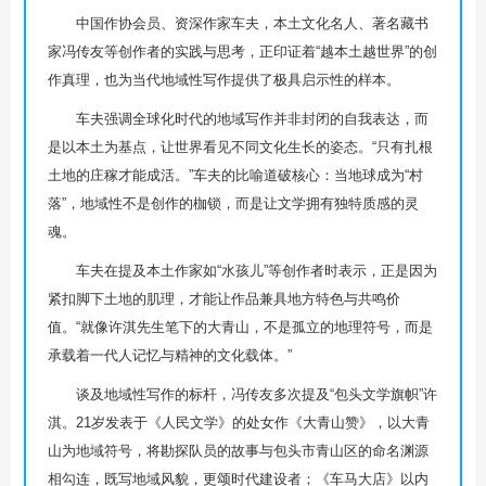
中国作协会员、资深作家车夫，本土文化名人、著名藏书
家冯传友等创作者的实践与思考，正印证着“越本土越世界”的创
作真理，也为当代地域性写作提供了极具启示性的样本。
车夫强调全球化时代的地域写作并非封闭的自我表达，而
是以本土为基点，让世界看见不同文化生长的姿态。“只有扎根
土地的庄稼才能成活。”车夫的比喻道破核心：当地球成为“村
落”，地域性不是创作的枷锁，而是让文学拥有独特质感的灵
魂。
车夫在提及本土作家如“水孩儿”等创作者时表示，正是因为
紧扣脚下土地的肌理，才能让作品兼具地方特色与共鸣价
值。“就像许淇先生笔下的大青山，不是孤立的地理符号，而是
承载着一代人记忆与精神的文化载体。”
谈及地域性写作的标杆，冯传友多次提及“包头文学旗帜”许
淇。21岁发表于《人民文学》的处女作《大青山赞》，以大青
山为地域符号，将勘探队员的故事与包头市青山区的命名渊源
相勾连，既写地域风貌，更颂时代建设者；《车马大店》以内