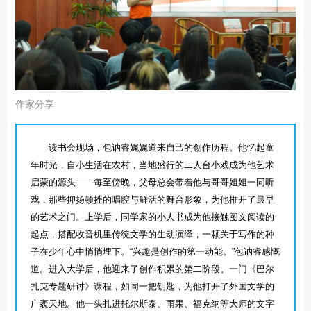
作家分享
读书会现场，包讷睿娓娓道来自己的创作历程。他忆起童
年时光，自小生活在农村，当地盛行的二人台小戏成为他艺术
启蒙的源头——每至傍晚，父母总会带着他与哥哥姐姐一同听
戏，那些抑扬顿挫的唱腔与鲜活的舞台形象，为他推开了最早
的艺术之门。上学后，同学家的小人书成为他接触图文阅读的
起点，搭配收音机里传统文学的生动演绎，一颗关于写作的种
子在少年心中悄悄埋下。“兴趣是创作的第一动能。”包讷睿感慨
道。进入大学后，他迎来了创作积累的第二阶段。一门《巴尔
扎克专题研讨》课程，如同一把钥匙，为他打开了外国文学的
广袤天地。他一头扎进托尔斯泰、雨果、福克纳等大师的文字