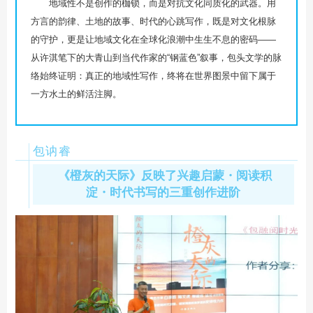
地域性不是创作的枷锁，而是对抗文化同质化的武器。用
方言的韵律、土地的故事、时代的心跳写作，既是对文化根脉
的守护，更是让地域文化在全球化浪潮中生生不息的密码——
从许淇笔下的大青山到当代作家的“钢蓝色”叙事，包头文学的脉
络始终证明：真正的地域性写作，终将在世界图景中留下属于
一方水土的鲜活注脚。
包讷睿
《橙灰的天际》反映了兴趣启蒙・阅读积
淀・时代书写的三重创作进阶