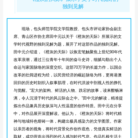
独到见解
现场，包头师范学院文学院教授、包头市评论家协会副主
席、青山区作协主席田中元以关于《橙灰的天际》所展示的文
学时代视野的独到见解为题，展开了对这部作品的独到见解。
田中元介绍道，《橙灰的天际》以恢宏笔触聚焦上世纪90年代
改革浪潮，通过三位青年十年间的奋斗史诗，细腻勾勒出个人
命运与家国脉络的深度交织。这部70万字的长篇力作，以国企
改革的壮阔进程为经，以民营经济的崛起脉络为纬，更将港澳
回归的历史时刻织入叙事肌理，在时代洪波中剖视人性的挣扎
与觉醒。“宏大的架构、鲜活的人物、跌宕的故事，读来酣畅淋
漓，令人沉浸于时代的风云际会之中。”田中元的解读，精准提
炼出作品兼具历史纵深与人性温度的创作特质。田中元在分享
中，对作品展开深度解读。他认为，《橙灰的天际》将时代精
神与地域特色熔铸一体，构建出极具感染力的文学图景。作家
以亲历者的视角，将时代背景化作创作底色，凭借真实鲜活的
取材，成功营造出强烈的代入感与时代气息。作品扎根生活土