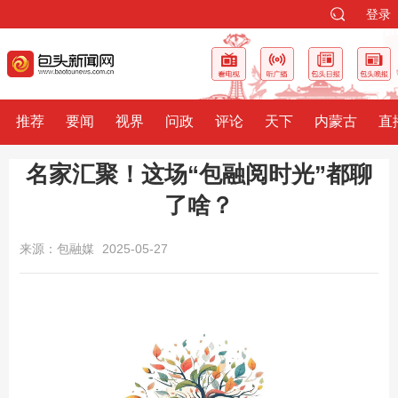
登录
推荐
要闻
视界
问政
评论
天下
内蒙古
直
名家汇聚！这场“包融阅时光”都聊
了啥？
来源：包融媒
2025-05-27