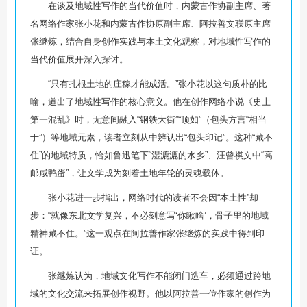
在谈及地域性写作的当代价值时，内蒙古作协副主席、著
名网络作家张小花和内蒙古作协原副主席、阿拉善文联原主席
张继炼，结合自身创作实践与本土文化观察，对地域性写作的
当代价值展开深入探讨。
“只有扎根土地的庄稼才能成活。”张小花以这句质朴的比
喻，道出了地域性写作的核心意义。他在创作网络小说《史上
第一混乱》时，无意间融入“钢铁大街”“顶如”（包头方言“相当
于”）等地域元素，读者立刻从中辨认出“包头印记”。这种“藏不
住”的地域特质，恰如鲁迅笔下“湿漉漉的水乡”、汪曾祺文中“高
邮咸鸭蛋”，让文学成为刻着土地年轮的灵魂载体。
张小花进一步指出，网络时代的读者不会因“本土性”却
步：“就像东北文学复兴，不必刻意写‘你瞅啥’，骨子里的地域
精神藏不住。”这一观点在阿拉善作家张继炼的实践中得到印
证。
张继炼认为，地域文化写作不能闭门造车，必须通过跨地
域的文化交流来拓展创作视野。他以阿拉善一位作家的创作为