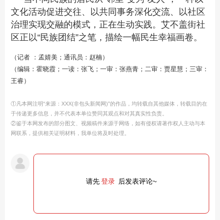
文化活动促进交往、以共同事务深化交流、以社区
治理实现交融的模式，正在生动实践。艾不盖街社
区正以“民族团结”之笔，描绘一幅民生幸福画卷。
（记者 ：孟婧美；通讯员：赵楠）
（编辑：霍晓霞；一读：张飞；一审：张燕青；二审：贾星慧；三审：
王睿）
①凡本网注明“来源：XXX(非包头新闻网)”的作品，均转载自其他媒体，转载目的在
于传递更多信息，并不代表本单位赞同其观点和对其真实性负责。
②鉴于本网发布的部分图文、视频稿件来源于网络，如有侵权请著作权人主动与本
网联系，提供相关证明材料，我单位将及时处理。
请先
登录
后发表评论~