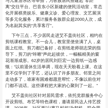
与儿童游乐区等举措，为各族居民搭建起“零距
离”交往平台。巴音东小区新建的便民活动室，常态
化开展棋类娱乐、健康义诊、爱心理发、文艺展演
等多元化服务，累计服务各族群众超2000人次，成
为名副其实的“共享客厅”。
下午三点，不少居民走进艾不盖街社区，相约在
剪纸课程教室。不一会儿，教室里便坐满了人，桌
面上红纸、剪刀都已备好，在剪纸老师胡志荣的指
导下，剪刀的“咔嚓”声此起彼伏，一幅幅精美的窗
花渐渐成形。62岁的居民刘巨宏一边剪纸一边感
慨：“以前退休生活单调，现在天天盼着上课。在这
里不仅学到了手艺，还认识了许多朋友。邻里之间
走动多了，谁家有困难都愿意帮忙，不像以前住对
门都不说话。这些课程把大家的心聚到了一起。”
艾不盖街社区针对居民需求，依托党群服务中心
开设剪纸、布艺等特色课程，邀请居民达人传艺授