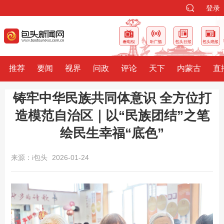
登录
推荐
要闻
视界
问政
评论
天下
内蒙古
直
铸牢中华民族共同体意识 全方位打
造模范自治区｜以“民族团结”之笔
绘民生幸福“底色”
来源：i包头
2026-01-24