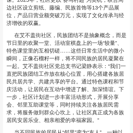
课。2025年，社区更以“赛马村超”为契机，联合周
边社区设立剪纸、藤编、民族首饰等13个产品展
位，产品日营业额突破万元，实现了文化传承与经
济增收的双赢。
在艾不盖街社区，民族团结不是抽象概念，而是
节日里的欢聚一堂、活动室棋盘上的一场“较量”、
特色课堂里的互相切磋……这些日常生活中的微小
瞬间，正像石榴籽一样，将不同民族的居民凝聚在
一起。艾不盖街社区党总支书记梁静表示：“我们一
直把民族团结工作放在核心位置，用心搭建各族居
民共居共学、共建共享的平台。通过特色课程和节
庆活动，让居民在互动中增进了解、加深情谊。下
一步，社区计划进一步丰富活动形式，开展分享
会、邻里互助课堂等，同时持续关注各族居民需
求，将服务做到群众心坎上，让社区真正成为各族
居民安居乐业、相亲相爱的幸福家园。”
当不同民族的居民从“邻里”变为“友人”，一种以