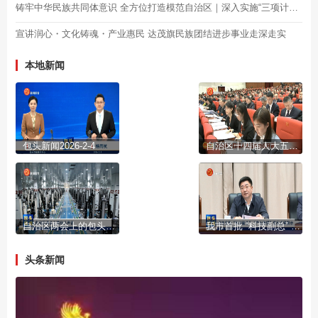
铸牢中华民族共同体意识 全方位打造模范自治区｜深入实施“三项计划” 谱写民族团结篇章
宣讲润心・文化铸魂・产业惠民 达茂旗民族团结进步事业走深走实
本地新闻
包头新闻2026-2-4
自治区十四届人大五次会议开幕
自治区两会上的包头声音
我市首批 “科技副总” “产业教授”进行成果展示
头条新闻