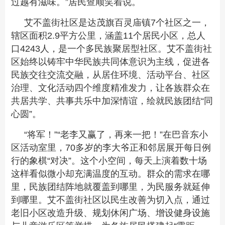
过越有滋味。”居民查顺笑着说。
艾不盖街社区是达茂旗百灵庙镇7个社区之一，
辖区面积2.9平方公里，涵盖11个居民小区，总人
口4243人，是一个多民族聚居型社区。艾不盖街社
区始终以铸牢中华民族共同体意识为主线，促进各
民族交往交流交融，从居住环境、活动平台、社区
治理、文化活动四个维度精准发力，让各族群众在
共居共学、共事共乐中加深情谊，绘就民族团结“同
心圆”。
“将军！”“老李又赢了，再来一把！”在巴音东小
区活动室里，70多岁的李大爷正和邻居展开每日例
行的象棋“对决”。这个小空间，每天上演着数十场
这样看似微小却充满温度的互动。群众的需求在哪
里，民族团结阵地就覆盖到哪里，为民服务就延伸
到哪里。艾不盖街社区以民生改善为切入点，通过
老旧小区改造升级、规划休闲广场、增设健身设施