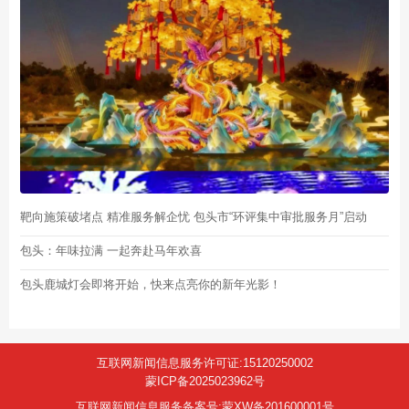
靶向施策破堵点 精准服务解企忧 包头市“环评集中审批服务月”启动
包头：年味拉满 一起奔赴马年欢喜
包头鹿城灯会即将开始，快来点亮你的新年光影！
互联网新闻信息服务许可证:15120250002
蒙ICP备2025023962号
互联网新闻信息服务备案号:蒙XW备201600001号