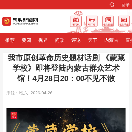
登录
推荐
要闻
视界
问政
评论
天下
内蒙古
直
我市原创革命历史题材话剧 《蒙藏
学校》即将登陆内蒙古群众艺术
馆！4月28日20：00不见不散
来源：i包头
2026-04-26