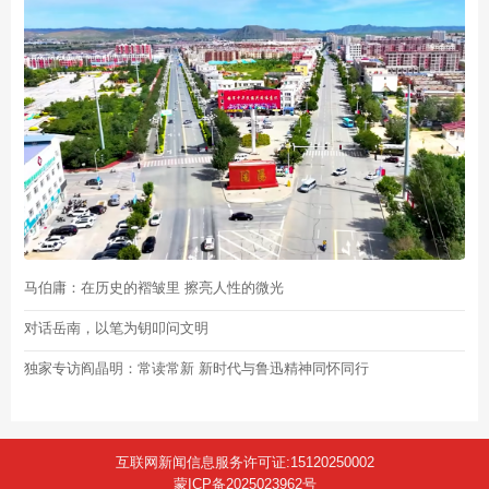
马伯庸：在历史的褶皱里 擦亮人性的微光
对话岳南，以笔为钥叩问文明
独家专访阎晶明：常读常新 新时代与鲁迅精神同怀同行
互联网新闻信息服务许可证:15120250002
蒙ICP备2025023962号