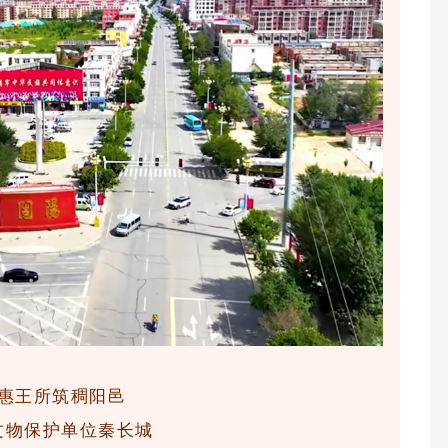
惠王所筑稠阳邑
文物保护单位秦长城