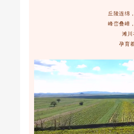
丘陵连绵
峰峦叠嶂
滩川
孕育