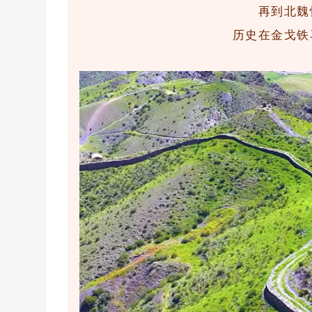
再到北魏
历史在金戈铁