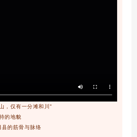
山，仅有一分滩和川”
特的地貌
阳县的筋骨与脉络