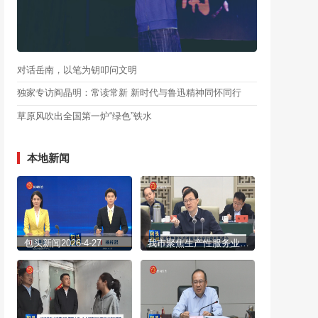
对话岳南，以笔为钥叩问文明
独家专访阎晶明：常读常新 新时代与鲁迅精神同怀同行
草原风吹出全国第一炉“绿色”铁水
本地新闻
包头新闻2026-4-27
我市聚焦生产性服务业举行政商恳谈会