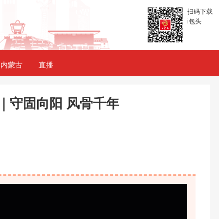
扫码下载
i包头
内蒙古
直播
｜守固向阳 风骨千年