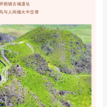
怀朔镇古城遗址
马与人间烟火中交替