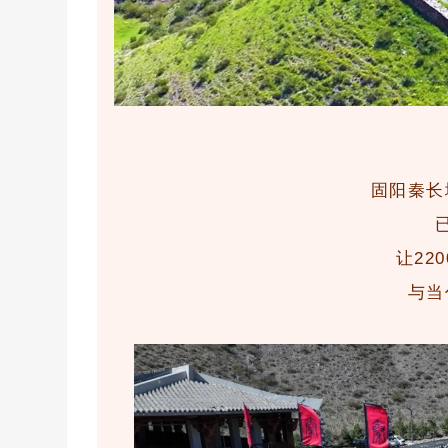
固阳秦长
让22
与当