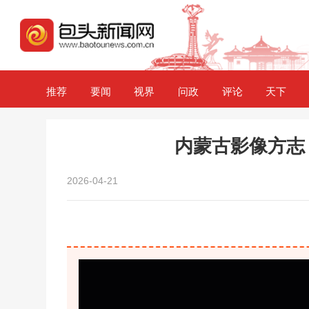
推荐
要闻
视界
问政
评论
天下
内蒙古影像方志
2026-04-21