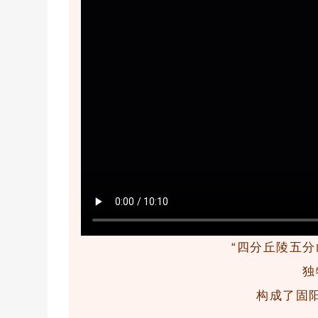
“四分丘陵五分
独
构成了固