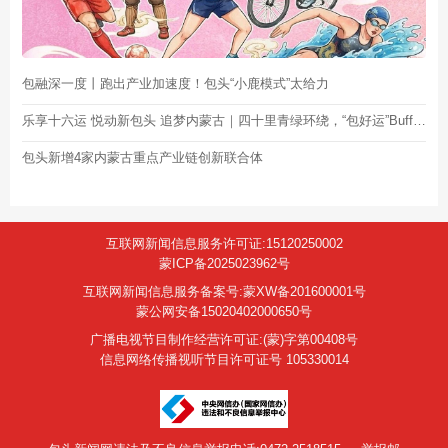
包融深一度丨跑出产业加速度！包头“小鹿模式”太给力
乐享十六运 悦动新包头 追梦内蒙古｜四十里青绿环绕，“包好运”Buff叠加！
包头新增4家内蒙古重点产业链创新联合体
互联网新闻信息服务许可证:15120250002
蒙ICP备2025023962号
互联网新闻信息服务备案号:蒙XW备201600001号
蒙公网安备15020402000650号
广播电视节目制作经营许可证:(蒙)字第00408号
信息网络传播视听节目许可证号 105330014