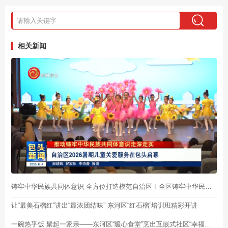
相关新闻
铸牢中华民族共同体意识 全方位打造模范自治区︱全区铸牢中华民族共同体意识推进家校社协同育人“教联体”建设研讨活动在我市举办
让“最美石榴红”讲出“最浓团结味” 东河区“红石榴”培训班精彩开讲
一碗热乎饭 聚起一家亲——东河区“暖心食堂”烹出互嵌式社区“幸福味道”