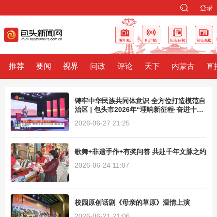
登录
推荐
要闻
视界
问政
评论
天下
内蒙古
直
铸牢中华民族共同体意识 全方位打造模范自
治区 | 包头市2026年“理响新征程·奋进十五
五·红石榴”理论宣讲大赛总决赛举行
2026-06-27 21:25
歌舞+非遗手作+有奖问答 共赴千年文脉之约
2026-06-24 11:07
校园原创话剧《母亲的草原》温情上演
2026-06-21 21:06