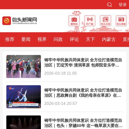
登录
推荐
要闻
视界
问政
评论
天下
内蒙古
直
铸牢中华民族共同体意识 全方位打造模范自
治区｜艺绽芳华 清润草原 包师院音乐学院
成人班技能展演圆满落幕
2026-03-18 11:05
铸牢中华民族共同体意识 全方位打造模范自
治区｜思政舞台剧《我的母亲在草原》在复
旦大学相辉堂温情上演
2026-03-14 20:57
铸牢中华民族共同体意识 全方位打造模范自
治区｜包头：穿越60年 这一晚草原大爱在复