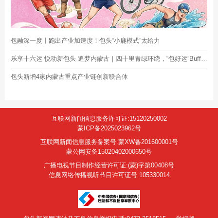
包融深一度丨跑出产业加速度！包头“小鹿模式”太给力
乐享十六运 悦动新包头 追梦内蒙古｜四十里青绿环绕，“包好运”Buff叠加！
包头新增4家内蒙古重点产业链创新联合体
互联网新闻信息服务许可证:15120250002
蒙ICP备2025023962号
互联网新闻信息服务备案号:蒙XW备201600001号
蒙公网安备15020402000650号
广播电视节目制作经营许可证:(蒙)字第00408号
信息网络传播视听节目许可证号 105330014