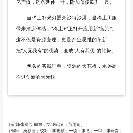
亿产值，链条延伸一寸，附加值便跃升一尺。
当稀土补光灯照亮沙特沙漠，当稀土工服
带来清凉体感，“稀土+”正打开应用新“蓝海”。
这不仅是资源变现，更是产业思维的革新——
把“人无我有”的优势，变成“人有我优”的胜势。
包头的实践证明，资源的天花板，永远高
不过创新的天际线。
（策划/张建芳 周旭；文/图记者：苗雨蔚）
（编辑：吴存德；校对：霍晓霞；一读：张飞；一审：张燕青；