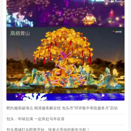
靶向施策破堵点 精准服务解企忧 包头市“环评集中审批服务月”启动
包头：年味拉满 一起奔赴马年欢喜
包头鹿城灯会即将开始，快来点亮你的新年光影！