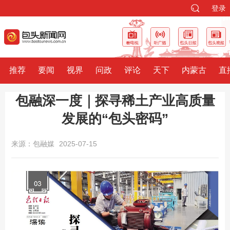
登录
推荐
要闻
视界
问政
评论
天下
内蒙古
直
包融深一度｜探寻稀土产业高质量
发展的“包头密码”
来源：包融媒
2025-07-15