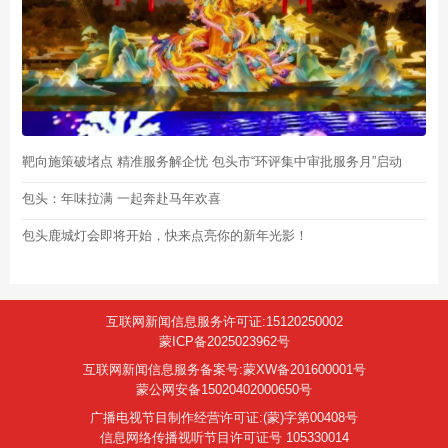
靶向施策破堵点 精准服务解企忧 包头市“环评集中审批服务月”启动
包头：年味拉满 一起奔赴马年欢喜
包头鹿城灯会即将开始，快来点亮你的新年光影！
互联网新闻信息服务许可证:15120250002
蒙ICP备2025023962号
互联网新闻信息服务备案号:蒙XW备201600001号
蒙公网安备15020402000650号
广播电视节目制作经营许可证:(蒙)字第00408号
信息网络传播视听节目许可证号 105330014