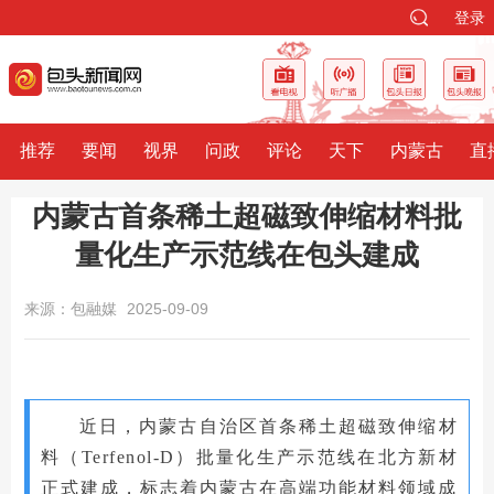
登录
推荐
要闻
视界
问政
评论
天下
内蒙古
直
内蒙古首条稀土超磁致伸缩材料批
量化生产示范线在包头建成
来源：包融媒
2025-09-09
近日，内蒙古自治区首条稀土超磁致伸缩材
料（Terfenol-D）批量化生产示范线在北方新材
正式建成，标志着内蒙古在高端功能材料领域成