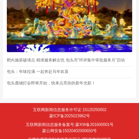
靶向施策破堵点 精准服务解企忧 包头市“环评集中审批服务月”启动
包头：年味拉满 一起奔赴马年欢喜
包头鹿城灯会即将开始，快来点亮你的新年光影！
互联网新闻信息服务许可证:15120250002
蒙ICP备2025023962号
互联网新闻信息服务备案号:蒙XW备201600001号
蒙公网安备15020402000650号