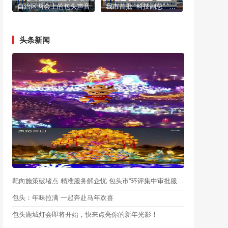
自治区两会上的包头声音
我市首批 “科技副总” “产业教授”进行成果展示
头条新闻
靶向施策破堵点 精准服务解企忧 包头市“环评集中审批服务月”启动
包头：年味拉满 一起奔赴马年欢喜
包头鹿城灯会即将开始，快来点亮你的新年光影！