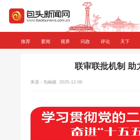
推荐
要闻
视界
问政
评论
天下
联审联批机制 助
来源：包融媒
2025-12-06