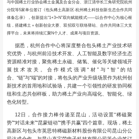
与中国稀土行业协会稀土金属及合金分会、浙江清华长三角研究院杭州
分院等5家单位签订《包头稀土高新区·杭州稀土科技创新生态合作共同
体备忘录》，创新提出“1+3+N”双向赋能模式——以合作中心为核心枢
纽，搭建稀土＋创新创业大赛、双招双引联络驿站、合作共同体三大支
撑平台，未来将持续汇聚N个人才、成果与项目资源。
据悉，杭州合作中心将深度整合包头稀土产业技术研
究优势，与杭州前沿技术开发、人工智能及数字经济生态
资源精准对接，聚焦稀土永磁、储氢、催化等关键领域开
展技术攻关。合作模式强调“材”与“智”的结
合、“链”与“端”的对接，将包头的产业升级场景作为杭州创
新技术的首用地和试验场，共建一个引领性的研发协同枢
纽和生态共创样板，助力稀土产业向高端化、智能化、绿
色化转型。
12日，合作接力棒传递至昆山，活动设置“稀磁聚
势”“对话未来”“昆蒙链动”“携手共赢”四个篇章。现场，稀土
高新区与包头市英思特稀磁新材料股份有限公司昆山分公
司达成合作，与昆山嘉宝荣电子科技有限公司等企业签订