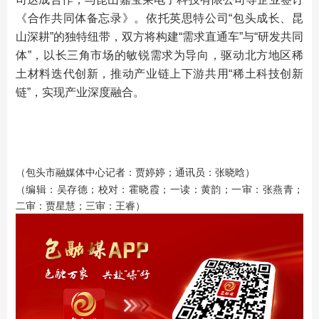
《合作共同体备忘录》。依托英思特公司“包头成长、昆
山深耕”的独特纽带，双方将构建“需求直通车”与“研发共同
体”，以长三角市场的敏锐需求为导向，驱动北方地区稀
土材料迭代创新，推动产业链上下游共用“稀土科技创新
链”，实现产业深度融合。
（包头市融媒体中心记者：贾婷婷；通讯员：张晓晗）
（编辑：吴存德；校对：霍晓霞；一读：黄韵；一审：张燕青；
二审：贾星慧；三审：王睿）