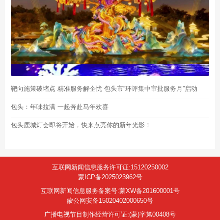
靶向施策破堵点 精准服务解企忧 包头市“环评集中审批服务月”启动
包头：年味拉满 一起奔赴马年欢喜
包头鹿城灯会即将开始，快来点亮你的新年光影！
互联网新闻信息服务许可证:15120250002
蒙ICP备2025023962号
互联网新闻信息服务备案号:蒙XW备201600001号
蒙公网安备15020402000650号
广播电视节目制作经营许可证:(蒙)字第00408号