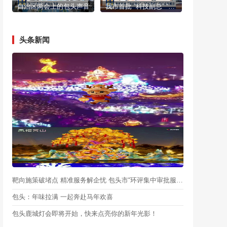
自治区两会上的包头声音
我市首批 “科技副总” “产业教授”进行成果展示
头条新闻
靶向施策破堵点 精准服务解企忧 包头市“环评集中审批服务月”启动
包头：年味拉满 一起奔赴马年欢喜
包头鹿城灯会即将开始，快来点亮你的新年光影！