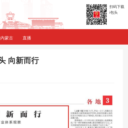
扫码下载
i包头
内蒙古
直播
头 向新而行