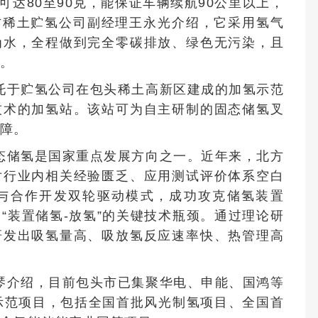
可达80至90克，能保证车辆续航90公里以上，
北方稀土贮氢公司副经理王永光介绍，它采用氢气
为水，全程做到完全零碳排放、绿色无污染，且
。
托于贮氢公司在包头稀土高新区建成的加氢示范
技术的加氢站。该站可为自主研制的固态储氢叉
障。
态储氢是国家重点发展方向之一。近年来，北方
对行业内相关经验匮乏、应用测试评价体系空白
与合作开发双轮驱动模式，成功攻克储氢装置
“装置储氢-放氢”的关键技术瓶颈。通过理论研
研发出吸氢量高、吸放氢反应速率快、热管理高
琴介绍，目前包头市已集聚华电、申能、国鸿等
示范项目，包括全国首批风光制氢项目、全国首