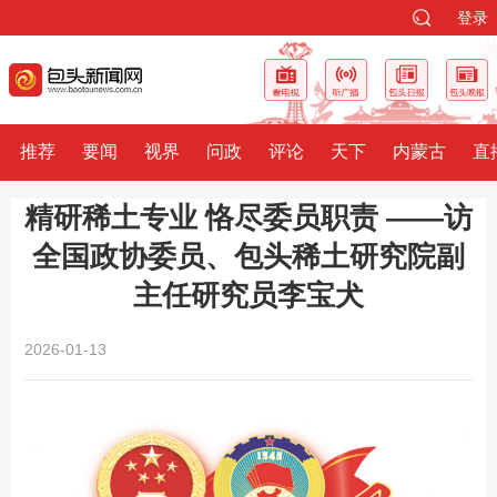
登录
推荐
要闻
视界
问政
评论
天下
内蒙古
直
精研稀土专业 恪尽委员职责 ——访
全国政协委员、包头稀土研究院副
主任研究员李宝犬
2026-01-13