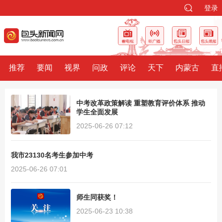
登录
推荐
要闻
视界
问政
评论
天下
内蒙古
直
中考改革政策解读 重塑教育评价体系 推动
学生全面发展
2025-06-26 07:12
我市23130名考生参加中考
2025-06-26 07:01
师生同获奖！
2025-06-23 10:38