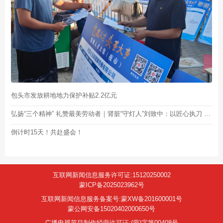
包头市发放耕地地力保护补贴2.2亿元
弘扬“三个精神” 礼赞最美劳动者｜肾脏“守灯人”刘致中：以匠心执刀 为生命点灯
倒计时15天！共赴盛会！
互联网新闻信息服务许可证:15120250002
蒙ICP备2025023962号
互联网新闻信息服务备案号:蒙XW备201600001号
蒙公网安备15020402000650号
广播电视节目制作经营许可证:(蒙)字第00408号