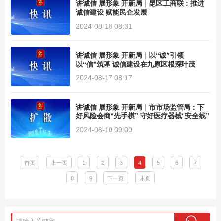
讲诚信 展形象 开新局｜昆区工商联：推进
诚信建设 赋能民企发展
2024-08-18 08:31
讲诚信 展形象 开新局｜以“诚”引领
以“信”筑基 诚信建设在九原区根深叶茂
2024-08-17 08:17
讲诚信 展形象 开新局｜市市场监管局：下
好风险会商“先手棋” 守好医疗器械“安全线”
2024-08-10 09:00
首页
上一页
1
2
3
4
5
6
7
8
9
下一页
末页