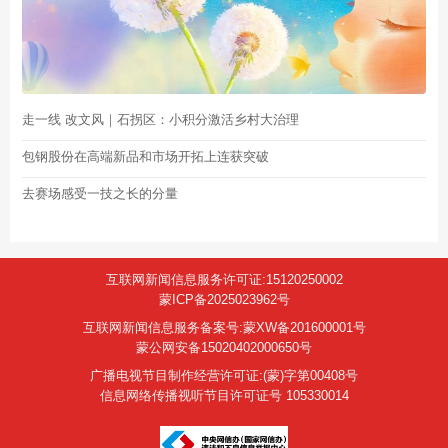
走一线 改文风｜石拐区：小积分激活乡村大治理
包钢股份在高端新品和市场开拓上连获突破
去赛场感受一技之长的分量
互联网新闻信息服务许可证:15120250002
蒙ICP备2025023962号
互联网新闻信息服务备案号:蒙XW备201600001号
蒙公网安备15020402000650号
广播电视节目制作经营许可证:(蒙)字第00408号
信息网络传播视听节目许可证号 105330014