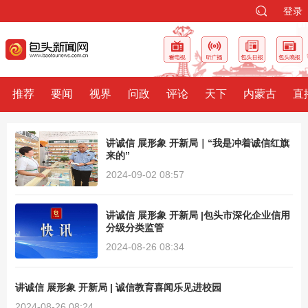
登录
推荐
要闻
视界
问政
评论
天下
内蒙古
直
讲诚信 展形象 开新局｜“我是冲着诚信红旗
来的”
2024-09-02 08:57
讲诚信 展形象 开新局 |包头市深化企业信用
分级分类监管
2024-08-26 08:34
讲诚信 展形象 开新局 | 诚信教育喜闻乐见进校园
2024-08-26 08:24