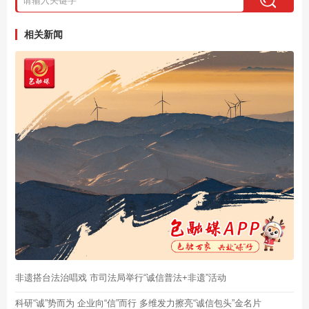
相关新闻
非遗搭台法治唱戏 市司法局举行“诚信普法+非遗”活动
科研“诚”势而为 企业向“信”而行 多维发力擦亮“诚信包头”金名片